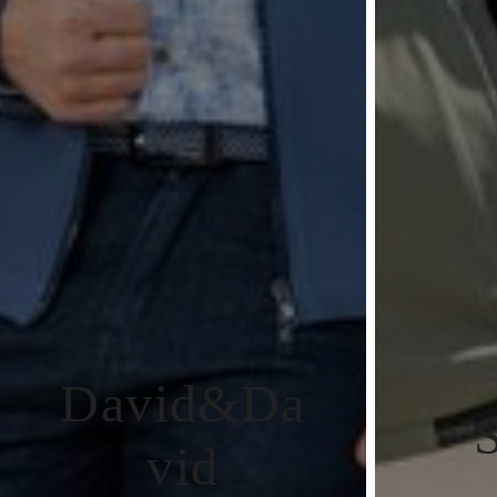
David&Da
vid