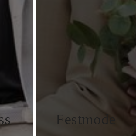
ss
Festmode