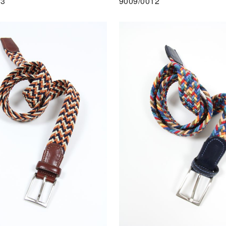
13
9009/0012