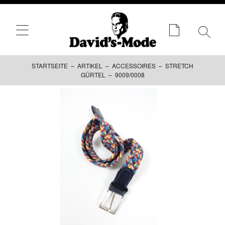
STARTSEITE
–
ARTIKEL
–
ACCESSOIRES
–
STRETCH
GÜRTEL
– 9009/0008
Zum
Inhalt
springen