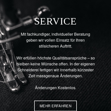
SERVICE
Mit fachkundiger, individueller Beratung
geben wir vollen Einsatz für Ihren
stilsicheren Auftritt.
Wir erfüllen höchste Qualitätsansprüche – so
bleiben keine Wünsche offen. In der eigenen
Schneiderei fertigen wir innerhalb kürzester
Zeit massgenaue Änderungen.
Änderungen Kostenlos.
MEHR ERFAHREN