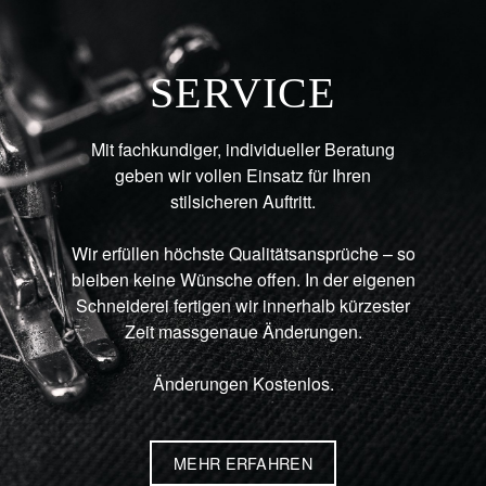
SERVICE
Mit fachkundiger, individueller Beratung
geben wir vollen Einsatz für Ihren
stilsicheren Auftritt.
Wir erfüllen höchste Qualitätsansprüche – so
bleiben keine Wünsche offen. In der eigenen
Schneiderei fertigen wir innerhalb kürzester
Zeit massgenaue Änderungen.
Änderungen Kostenlos.
MEHR ERFAHREN