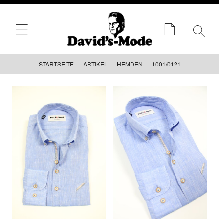
STARTSEITE
–
ARTIKEL
–
HEMDEN
– 1001/0121
Zum
Inhalt
springen