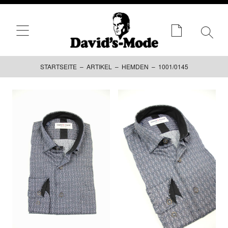
STARTSEITE
–
ARTIKEL
–
HEMDEN
– 1001/0145
Zum
Inhalt
springen