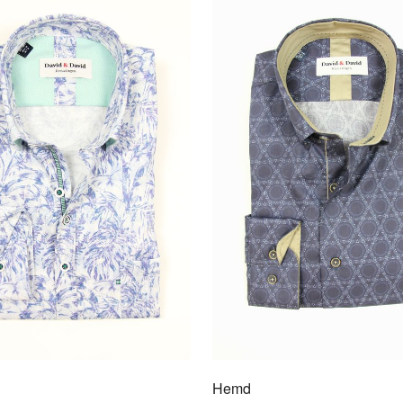
Hem
1001
Das D
Liebe
von de
Hemd 
auch 
die e
exklus
gut an
Beque
Hemd