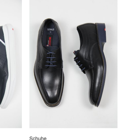
Verschluss: Schnürsenkel
Absatzhöhe: 2.5 cm
Absatzform: Blockabsatz
Schaftweite: Normal
F DEN MERKZETTEL
Schuhe