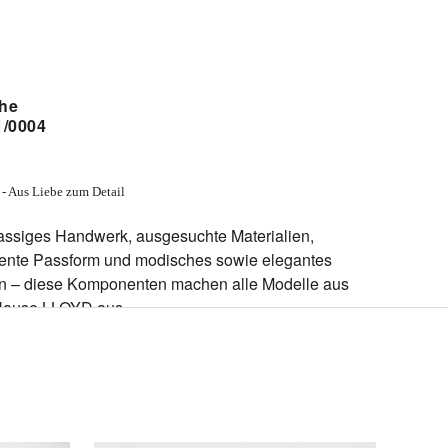
he
1/0004
 Aus Liebe zum Detail
lassiges Handwerk, ausgesuchte Materialien,
lente Passform und modisches sowie elegantes
n – diese Komponenten machen alle Modelle aus
ause LLOYD aus.
: dunkel blau
Obermaterial: Glattleder
Innenmaterial: Leder-/Textil-Futter
Sohle: Gummi