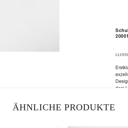
Schu
2000
LLOYD -
Erstk
exzel
Desig
dem H
Farbe
ÄHNLICHE PRODUKTE