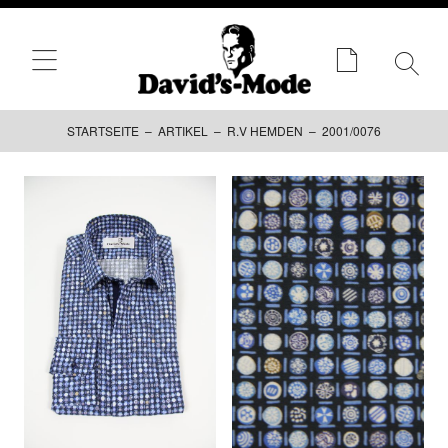
STARTSEITE
–
ARTIKEL
–
R.V HEMDEN
– 2001/0076
Zum
Inhalt
springen