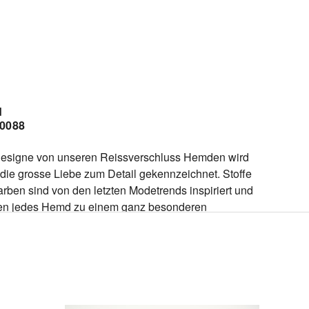
d
/0088
esigne von unseren Reissverschluss Hemden wird
die grosse Liebe zum Detail gekennzeichnet. Stoffe
rben sind von den letzten Modetrends inspiriert und
n jedes Hemd zu einem ganz besonderen
lstück. Dieses Hemd ist mit einem Reissverschluss
tattet - dezent verborgen unter einer Leiste. Sie
n genau so weit, wie Sie es gern tragen. Das Hemd
den Mann, der gut angezogen sein will und
zeitig nicht auf Bequemlichkeit verzichten muss.
Modern-Fit Hemd: leicht tailliert