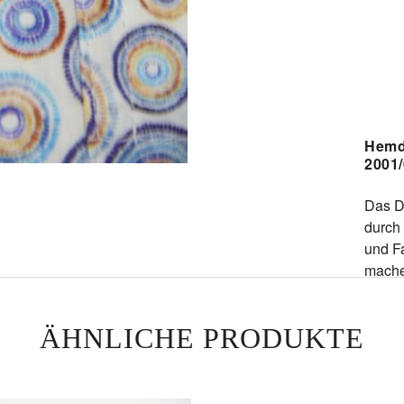
Hem
2001
Das D
durch 
und Fa
mache
Einze
ausges
ÄHNLICHE PRODUKTE
öffne
für je
gleich