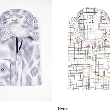
AU
Hemd