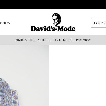
RENDS
GROS
STARTSEITE
–
ARTIKEL
–
R.V HEMDEN
– 2001/0088