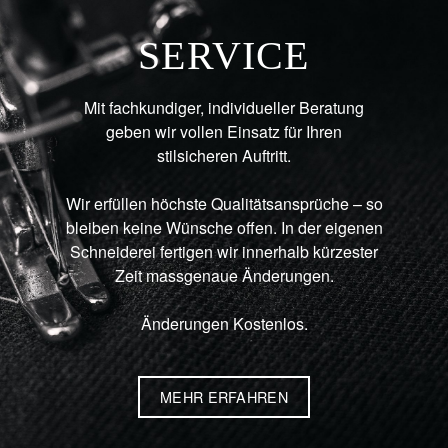
SERVICE
Mit fachkundiger, individueller Beratung
geben wir vollen Einsatz für Ihren
stilsicheren Auftritt.
Wir erfüllen höchste Qualitätsansprüche – so
bleiben keine Wünsche offen. In der eigenen
Schneiderei fertigen wir innerhalb kürzester
Zeit massgenaue Änderungen.
Änderungen Kostenlos.
MEHR ERFAHREN