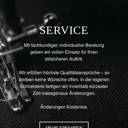
SERVICE
Mit fachkundiger, individueller Beratung
geben wir vollen Einsatz für Ihren
stilsicheren Auftritt.
Wir erfüllen höchste Qualitätsansprüche – so
bleiben keine Wünsche offen. In der eigenen
Schneiderei fertigen wir innerhalb kürzester
Zeit massgenaue Änderungen.
Änderungen Kostenlos.
MEHR ERFAHREN