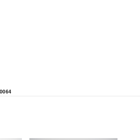
/0064
 Mode ist der Spezialist für festliche Herrenmode
eht für höchste Qualität rund um den
eitsanzug, Anlassanzug und harmonisch
timmte Accessoires.