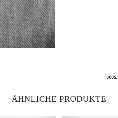
3002
Davids
und st
ÄHNLICHE PRODUKTE
Hochz
abges