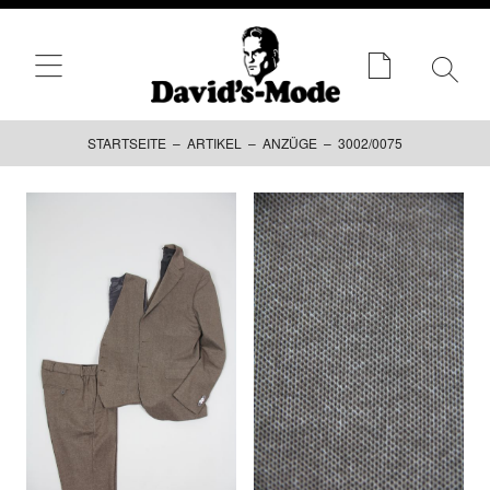
STARTSEITE
–
ARTIKEL
–
ANZÜGE
– 3002/0075
Zum
Inhalt
springen