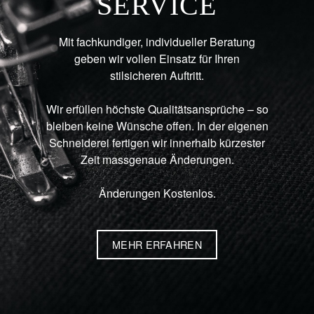
SERVICE
Mit fachkundiger, individueller Beratung
geben wir vollen Einsatz für Ihren
stilsicheren Auftritt.
Wir erfüllen höchste Qualitätsansprüche – so
bleiben keine Wünsche offen. In der eigenen
Schneiderei fertigen wir innerhalb kürzester
Zeit massgenaue Änderungen.
Änderungen Kostenlos.
MEHR ERFAHREN