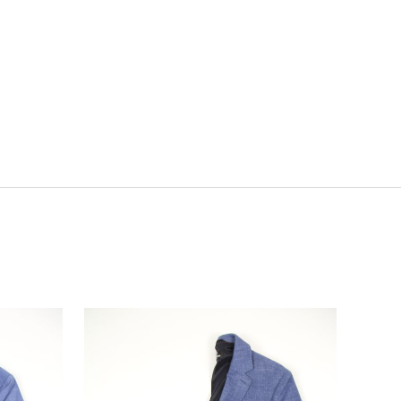
/0082
 Mode ist der Spezialist für festliche Herrenmode
eht für höchste Qualität rund um den
eitsanzug, Anlassanzug und harmonisch
timmte Accessoires.
F DEN MERKZETTEL