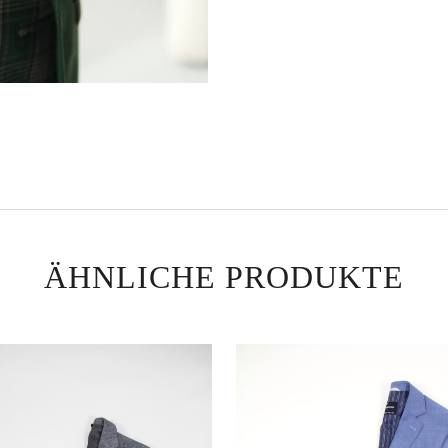
3002
ÄHNLICHE PRODUKTE
Davids
und st
Hochz
abges
AU