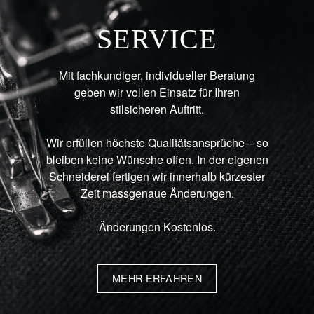
SERVICE
Mit fachkundiger, individueller Beratung
geben wir vollen Einsatz für Ihren
stilsicheren Auftritt.
Wir erfüllen höchste Qualitätsansprüche – so
bleiben keine Wünsche offen. In der eigenen
Schneiderei fertigen wir innerhalb kürzester
Zeit massgenaue Änderungen.
Änderungen Kostenlos.
MEHR ERFAHREN