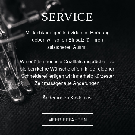
SERVICE
Mit fachkundiger, individueller Beratung
geben wir vollen Einsatz für Ihren
stilsicheren Auftritt.
Wir erfüllen höchste Qualitätsansprüche – so
bleiben keine Wünsche offen. In der eigenen
Schneiderei fertigen wir innerhalb kürzester
Zeit massgenaue Änderungen.
Änderungen Kostenlos.
MEHR ERFAHREN