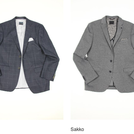
Sakk
3003
Mit d
man im
Freize
Sakko