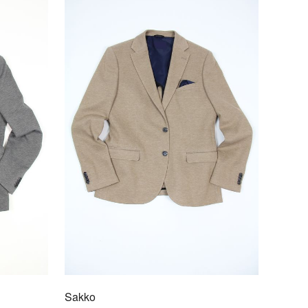
o
/0025
en exklusiven Herren Sakkos von Davids Mode fällt
mer stilgerecht auf. Ob zur Arbeit oder in der
it, mit einem Sakko macht man nichts falsch.
Weicher Griff
Einreihig
Seitenschlitze
Ausgefallenes Futter
Taillierte Passform
Sakko