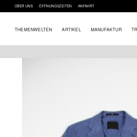
ÜBER UNS
ÖFFNUNGSZEITEN
ANFAHRT
THEMENWELTEN
ARTIKEL
MANUFAKTUR
T
Zum
Inhalt
springen