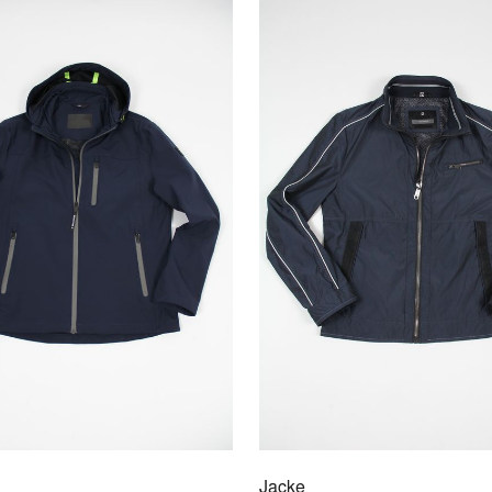
Polye
32% Po
Urspr
AU
Jacke