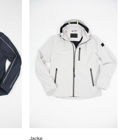
ster Futter: 100% Baumwolle Futter: 68% Polyamid,
lyester Enthält nichttextile Teile tierischen
ungs.
F DEN MERKZETTEL
Jacke