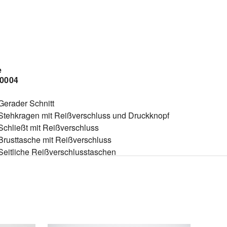
e
/0004
Gerader Schnitt
Stehkragen mit Reißverschluss und Druckknopf
Schließt mit Reißverschluss
Brusttasche mit Reißverschluss
Seitliche Reißverschlusstaschen
Glattes Innenfutter
Taillierungsnähte
Teilungsnähte
Gefütterte Verarbeitung
aterial: 100% Baumwolle Obermaterial: 100%