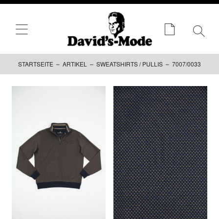
STARTSEITE
–
ARTIKEL
–
SWEATSHIRTS / PULLIS
– 7007/0033
Zum
Inhalt
springen