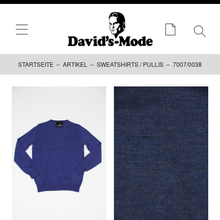
STARTSEITE
–
ARTIKEL
–
SWEATSHIRTS / PULLIS
– 7007/0038
Zum
Inhalt
springen