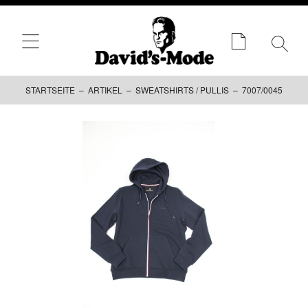
STARTSEITE
–
ARTIKEL
–
SWEATSHIRTS / PULLIS
– 7007/0045
Zum
Inhalt
springen