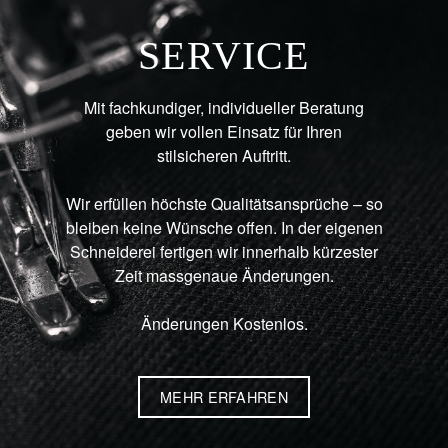
SERVICE
Mit fachkundiger, individueller Beratung
geben wir vollen Einsatz für Ihren
stilsicheren Auftritt.
Wir erfüllen höchste Qualitätsansprüche – so
bleiben keine Wünsche offen. In der eigenen
Schneiderei fertigen wir innerhalb kürzester
Zeit massgenaue Änderungen.
Änderungen Kostenlos.
MEHR ERFAHREN