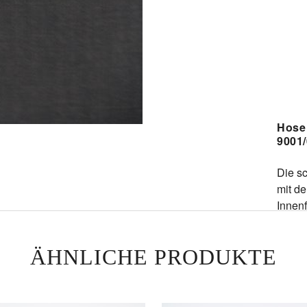
Hose
9001
Die s
mit de
Innen
Kombin
leicht
ÄHNLICHE PRODUKTE
Durch
Umwel
verzic