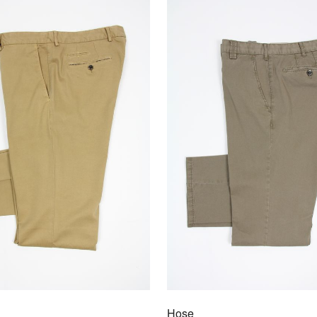
AU
Hose