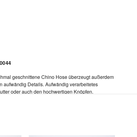
/0044
chmal geschnittene Chino Hose überzeugt außerdem
n aufwändig Details. Aufwändig verarbeitetes
futter oder auch den hochwertigen Knöpfen.
iert mit einer lässigen Lederjacke oder einem
en Pullover, machen Sie immer eine gute Figur!
 die Verwendung von Bio-Leine schonen wir die
t indem wir auf chemische Pestizide und Dünger
hten. Dabei fördern wir die Artenvielfalt.
100% Leine