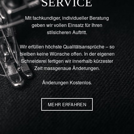
SERVICE
Mit fachkundiger, individueller Beratung
geben wir vollen Einsatz für Ihren
stilsicheren Auftritt.
Wir erfüllen höchste Qualitätsansprüche – so
bleiben keine Wünsche offen. In der eigenen
Schneiderei fertigen wir innerhalb kürzester
Zeit massgenaue Änderungen.
Änderungen Kostenlos.
MEHR ERFAHREN