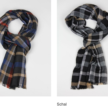
Kraw
9009
Für d
formel
David
reine
Schal