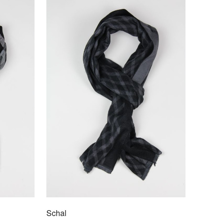
atte
/2010
en feinen Anlass oder als Business-Ergänzung zu
len Anzügen zeigen sich die stilvollen Krawatten von
s Mode. Krawatten in anspruchsvoller Qualität aus
r Seide oder Mischgewebe. Real Guys wear Ties!
Schal