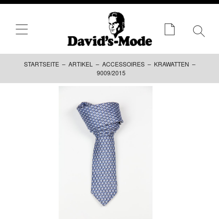
STARTSEITE
–
ARTIKEL
–
ACCESSOIRES
–
KRAWATTEN
–
9009/2015
Zum
Inhalt
springen