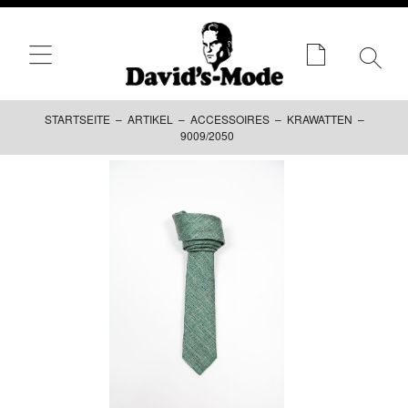
STARTSEITE
–
ARTIKEL
–
ACCESSOIRES
–
KRAWATTEN
–
9009/2050
Zum
Inhalt
springen