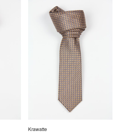
atte
/2062
en feinen Anlass oder als Business-Ergänzung zu
len Anzügen zeigen sich die stilvollen Krawatten von
s Mode. Krawatten in anspruchsvoller Qualität aus
r Seide oder Mischgewebe. Real Guys wear Ties!
Krawatte