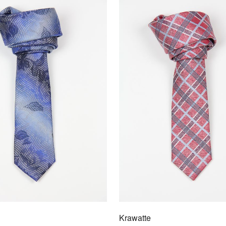
Kraw
9009
Für d
formel
David
reine
Krawatte