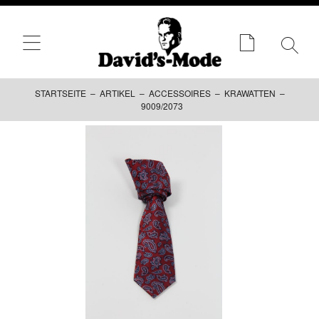
STARTSEITE
–
ARTIKEL
–
ACCESSOIRES
–
KRAWATTEN
–
9009/2073
Zum
Inhalt
springen