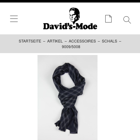
STARTSEITE
–
ARTIKEL
–
ACCESSOIRES
–
SCHALS
–
9009/5008
Zum
Inhalt
springen