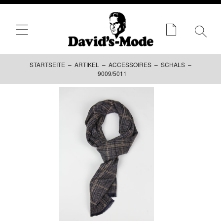
STARTSEITE
–
ARTIKEL
–
ACCESSOIRES
–
SCHALS
–
9009/5011
Zum
Inhalt
springen