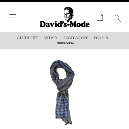
STARTSEITE
–
ARTIKEL
–
ACCESSOIRES
–
SCHALS
–
9009/5034
Zum
Inhalt
springen