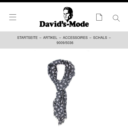
STARTSEITE
–
ARTIKEL
–
ACCESSOIRES
–
SCHALS
–
9009/5036
Zum
Inhalt
springen