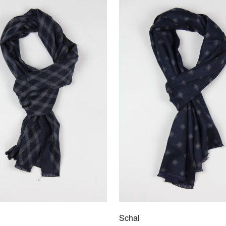
Scha
9009
Hochwe
Unsere
Outfit.
Schal
AU