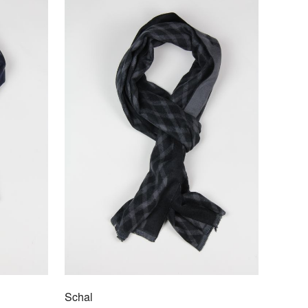
l
/5060
rtig & stylisch
 exklusiven Schale sind die besten Begleiter für Ihr
Schal
F DEN MERKZETTEL