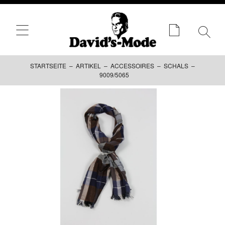
STARTSEITE
–
ARTIKEL
–
ACCESSOIRES
–
SCHALS
–
9009/5065
Zum
Inhalt
springen