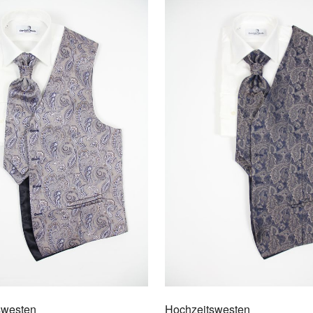
AU
swesten
Hochzeitswesten