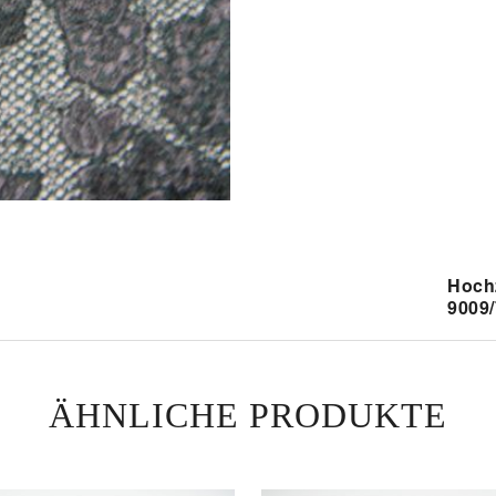
Hoch
9009
Ob nu
ansteh
ÄHNLICHE PRODUKTE
Durch 
Verarb