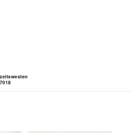
zeitswesten
/7018
n für den Bräutigam oder ob ein besonderer Anlass
t, mit diesem Modell sind Sie immer gut gekleidet.
den edlen Stoff, sowie die hochwertige
eitung, ist die Weste für Jedermann geeignet.