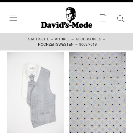
STARTSEITE
–
ARTIKEL
–
ACCESSOIRES
–
HOCHZEITSWESTEN
– 9009/7019
Zum
Inhalt
springen