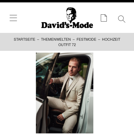
STARTSEITE
–
THEMENWELTEN
–
FESTMODE
– HOCHZEIT
OUTFIT 72
Zum
Inhalt
springen