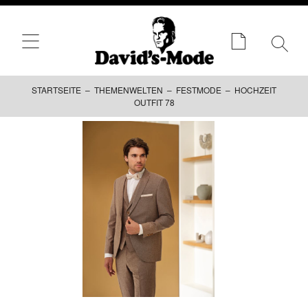
STARTSEITE
–
THEMENWELTEN
–
FESTMODE
– HOCHZEIT
OUTFIT 78
Zum
Inhalt
springen