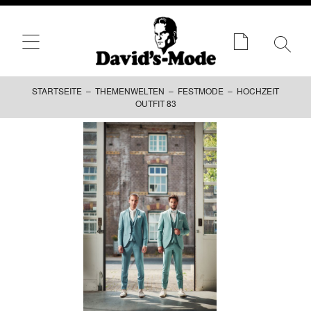
STARTSEITE
–
THEMENWELTEN
–
FESTMODE
– HOCHZEIT
OUTFIT 83
Zum
Inhalt
springen