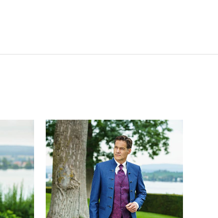
gs-Set
eit Outfit 88
F DEN MERKZETTEL