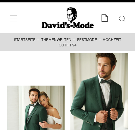
STARTSEITE
–
THEMENWELTEN
–
FESTMODE
– HOCHZEIT
OUTFIT 94
Zum
Inhalt
springen