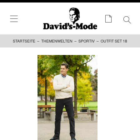
STARTSEITE
–
THEMENWELTEN
–
SPORTIV
– OUTFIT SET 18
Zum
Inhalt
springen