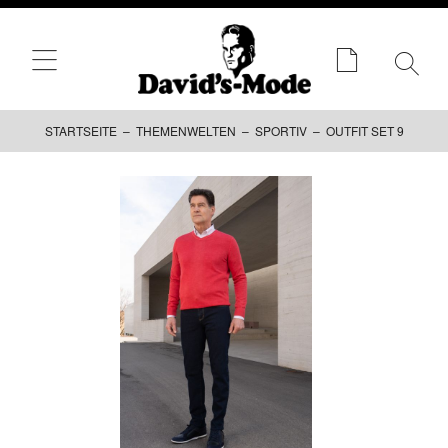
STARTSEITE
–
THEMENWELTEN
–
SPORTIV
– OUTFIT SET 9
Zum
Inhalt
springen