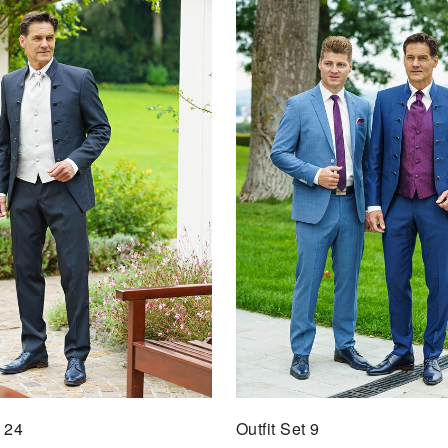
Outfi
AU
t 24
Outfit Set 9