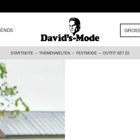
RENDS
GROS
STARTSEITE
–
THEMENWELTEN
–
FESTMODE
– OUTFIT SET 22