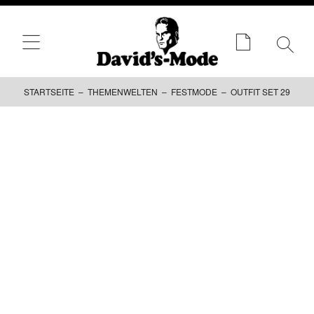
STARTSEITE
–
THEMENWELTEN
–
FESTMODE
– OUTFIT SET 29
Zum
Inhalt
springen