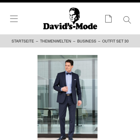
STARTSEITE
–
THEMENWELTEN
–
BUSINESS
– OUTFIT SET 30
Zum
Inhalt
springen