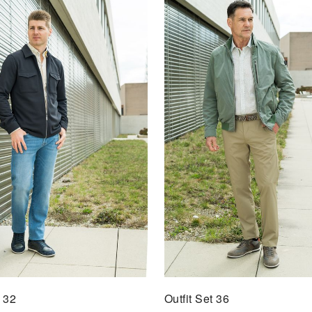
Outfi
AU
t 32
Outfit Set 36